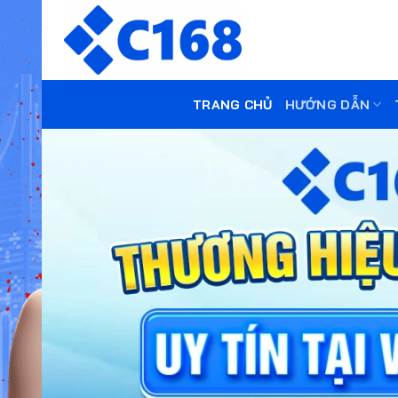
Bỏ
qua
nội
dung
TRANG CHỦ
HƯỚNG DẪN