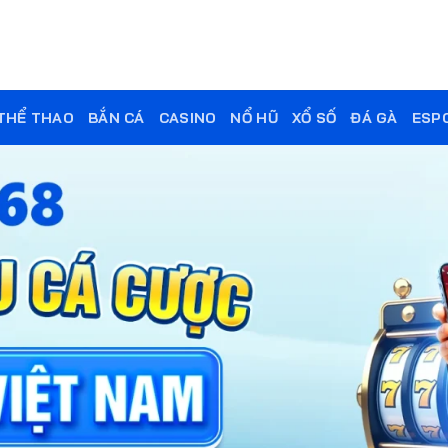
THỂ THAO
BẮN CÁ
CASINO
NỔ HŨ
XỔ SỐ
ĐÁ GÀ
ESP