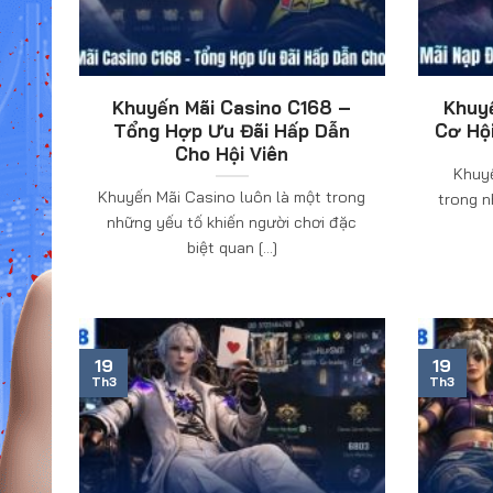
Khuyến Mãi Casino C168 –
Khuy
Tổng Hợp Ưu Đãi Hấp Dẫn
Cơ Hội
Cho Hội Viên
Khuyế
Khuyến Mãi Casino luôn là một trong
trong n
những yếu tố khiến người chơi đặc
biệt quan [...]
19
19
Th3
Th3