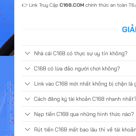
👉 Link Truy Cập
C168.COM
chính thức an toàn T6
GIẢ
Nhà cái C168 có thực sự uy tín không?
C168 có lừa đảo người chơi không?
Link vào C168 mới nhất không bị chặn là 
Cách đăng ký tài khoản C168 nhanh nhất
Nạp tiền C168 qua những hình thức nào?
Rút tiền C168 mất bao lâu thì về tài khoả