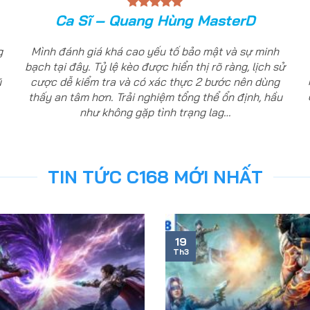
Ca Sĩ – Quang Hùng MasterD
g
Mình đánh giá khá cao yếu tố bảo mật và sự minh
bạch tại đây. Tỷ lệ kèo được hiển thị rõ ràng, lịch sử
ũ
cược dễ kiểm tra và có xác thực 2 bước nên dùng
thấy an tâm hơn. Trải nghiệm tổng thể ổn định, hầu
như không gặp tình trạng lag…
TIN TỨC C168 MỚI NHẤT
19
Th3