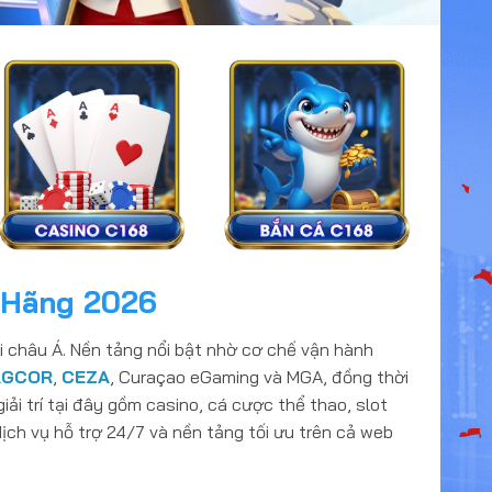
 Hãng 2026
ại châu Á. Nền tảng nổi bật nhờ cơ chế vận hành
AGCOR
,
CEZA
, Curaçao eGaming và MGA, đồng thời
iải trí tại đây gồm casino, cá cược thể thao, slot
dịch vụ hỗ trợ 24/7 và nền tảng tối ưu trên cả web