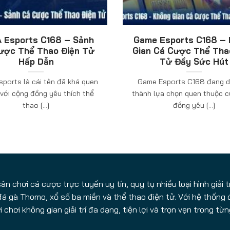
 Esports C168 – Sảnh
Game Esports C168 –
ược Thể Thao Điện Tử
Gian Cá Cược Thể Tha
Hấp Dẫn
Tử Đầy Sức Hút
ports là cái tên đã khá quen
Game Esports C168 đang d
với cộng đồng yêu thích thể
thành lựa chọn quen thuộc 
thao [...]
đồng yêu [...]
ân chơi cá cược trực tuyến uy tín, quy tụ nhiều loại hình giải 
á gà Thomo, xổ số ba miền và thể thao điện tử. Với hệ thống
 chơi không gian giải trí đa dạng, tiện lợi và trọn vẹn trong từn