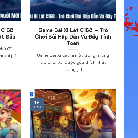
i C168
Game Bài Xì Lát C168 – Trò
ắt Đầu
Chơi Bài Hấp Dẫn Và Đầy Tính
Toán
chủ đề
Game Bài Xì Lát là một trong những
khi [...]
trò chơi bài được yêu thích nhất
trong [...]
19
Th3