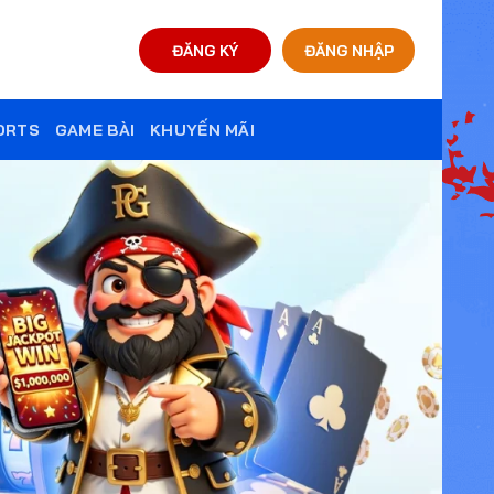
ĐĂNG KÝ
ĐĂNG NHẬP
ORTS
GAME BÀI
KHUYẾN MÃI