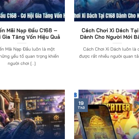
ến Mãi Nạp Đầu C168 –
Cách Chơi Xì Dách Tạ
 Gia Tăng Vốn Hiệu Quả
Dành Cho Người Mới B
n Mãi Nạp Đầu luôn là một
Cách Chơi Xì Dách luôn là 
hững yếu tố quan trọng khiến
được rất nhiều người quan tâm 
người chơi [...]
19
Th3