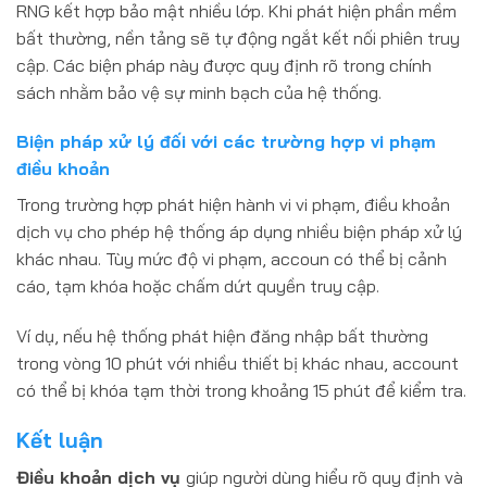
RNG kết hợp bảo mật nhiều lớp. Khi phát hiện phần mềm
bất thường, nền tảng sẽ tự động ngắt kết nối phiên truy
cập. Các biện pháp này được quy định rõ trong chính
sách nhằm bảo vệ sự minh bạch của hệ thống.
Biện pháp xử lý đối với các trường hợp vi phạm
điều khoản
Trong trường hợp phát hiện hành vi vi phạm, điều khoản
dịch vụ cho phép hệ thống áp dụng nhiều biện pháp xử lý
khác nhau. Tùy mức độ vi phạm, accoun có thể bị cảnh
cáo, tạm khóa hoặc chấm dứt quyền truy cập.
Ví dụ, nếu hệ thống phát hiện đăng nhập bất thường
trong vòng 10 phút với nhiều thiết bị khác nhau, account
có thể bị khóa tạm thời trong khoảng 15 phút để kiểm tra.
Kết luận
Điều khoản dịch vụ
giúp người dùng hiểu rõ quy định và