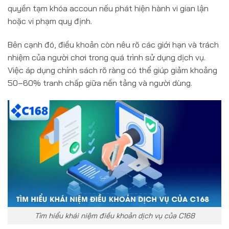
quyền tạm khóa accoun nếu phát hiện hành vi gian lận
hoặc vi phạm quy định.
Bên cạnh đó, điều khoản còn nêu rõ các giới hạn và trách
nhiệm của người chơi trong quá trình sử dụng dịch vụ.
Việc áp dụng chính sách rõ ràng có thể giúp giảm khoảng
50–60% tranh chấp giữa nền tảng và người dùng.
Tìm hiểu khái niệm điều khoản dịch vụ của C168