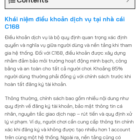
Khái niệm điều khoản dịch vụ tại nhà cái
C168
Điều khoản dịch vụ là bộ quy định quan trọng xác định
quyền và nghĩa vụ giữa người dùng và nền tảng khi tham
gia hệ thống. Đối với C168, điều khoản được xây dựng
nhằm đảm bảo môi trường hoạt động minh bạch, công
bằng và an toàn cho tất cả người chơi. Khoảng 85%
người dùng thường phải đồng ý với chính sách trước khi
hoàn tất đăng ký tài khoản.
Thông thường, chính sách bao gồm nhiều nội dung như
quy định về đăng ký tài khoản, bảo mật thông tin cá
nhân, nguyên tắc giao dịch nạp – rút tiền và quy định xử
lý vi phạm. Ví dụ, người chơi cần cung cấp thông tin chính
xác khi đăng ký và không được tạo nhiều hơn 1 account
trên cùng một hệ thống. Ngoài ra, nền tảng cũng có