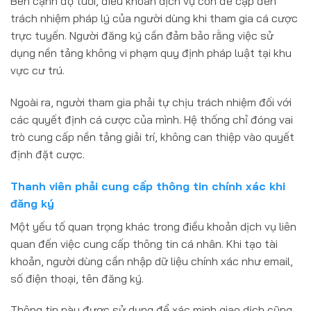
Bên cạnh độ tuổi, điều khoản dịch vụ còn đề cập đến
trách nhiệm pháp lý của người dùng khi tham gia cá cược
trực tuyến. Người đăng ký cần đảm bảo rằng việc sử
dụng nền tảng không vi phạm quy định pháp luật tại khu
vực cư trú.
Ngoài ra, người tham gia phải tự chịu trách nhiệm đối với
các quyết định cá cược của mình. Hệ thống chỉ đóng vai
trò cung cấp nền tảng giải trí, không can thiệp vào quyết
định đặt cược.
Thanh viên phải cung cấp thông tin chính xác khi
đăng ký
Một yếu tố quan trọng khác trong điều khoản dịch vụ liên
quan đến việc cung cấp thông tin cá nhân. Khi tạo tài
khoản, người dùng cần nhập dữ liệu chính xác như email,
số điện thoại, tên đăng ký.
Thông tin này được sử dụng để xác minh giao dịch cũng