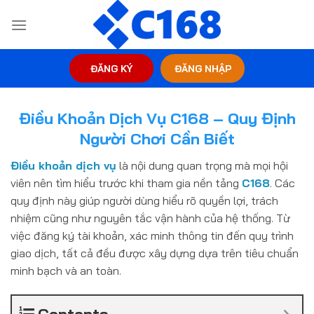
Bỏ
qua
nội
dung
ĐĂNG KÝ
ĐĂNG NHẬP
Điều Khoản Dịch Vụ C168 – Quy Định
Người Chơi Cần Biết
Điều khoản dịch vụ
là nội dung quan trọng mà mọi hội
viên nên tìm hiểu trước khi tham gia nền tảng
C168
. Các
quy định này giúp người dùng hiểu rõ quyền lợi, trách
nhiệm cũng như nguyên tắc vận hành của hệ thống. Từ
việc đăng ký tài khoản, xác minh thông tin đến quy trình
giao dịch, tất cả đều được xây dựng dựa trên tiêu chuẩn
minh bạch và an toàn.
Contents