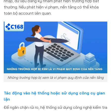
nhập, dữ liệu đăng ký nhằm phát hiện trường hợp bất
thường. Nếu phát hiện vi phạm, nền tảng có thể khóa
toàn bộ account liên quan.
Những trường hợp bị xem là vi phạm quy định của nền tảng
Tác động vào hệ thống hoặc sử dụng công cụ gian
lận
Để ngăn chặn rủi ro, hệ thống sử dụng công nghệ kiểm tra