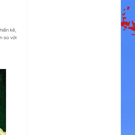
hiến kê,
n so với