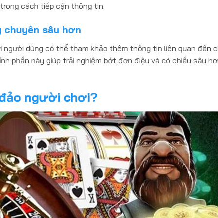
rong cách tiếp cận thông tin.
ng chuyên sâu hơn
i người dùng có thể tham khảo thêm thông tin liên quan đến c
nh phần này giúp trải nghiệm bớt đơn điệu và có chiều sâu hơ
 đảo người chơi?