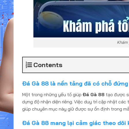
Khám 
Contents
Đá Gà 88 là nền tảng đã có chỗ đứng 
Một trong những yếu tố giúp
Đá Gà 88
tạo được sự
dựng độ nhận diện riêng. Việc duy trì cập nhật các
giúp chuyên mục này giữ được sự ổn định trong mắt
Đá Gà 88 mang lại cảm giác theo dõi 