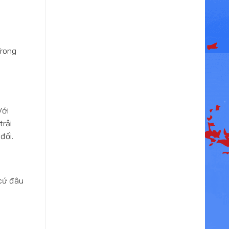
Trong
Với
trải
đối.
 cứ đâu