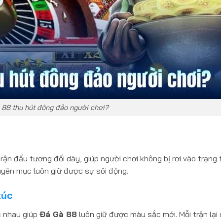
 88 thu hút đông đảo người chơi?
rận đấu tương đối dày, giúp người chơi không bị rơi vào trạng 
huyên mục luôn giữ được sự sôi động.
xúc
c nhau giúp
Đá Gà 88
luôn giữ được màu sắc mới. Mỗi trận lại