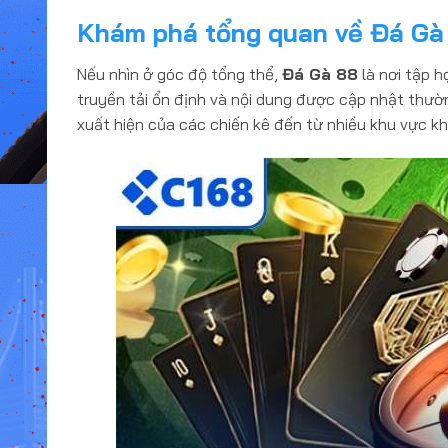
Khám phá tổng quan về Đá Gà
Nếu nhìn ở góc độ tổng thể,
Đá Gà 88
là nơi tập h
truyền tải ổn định và nội dung được cập nhật thườn
xuất hiện của các chiến kê đến từ nhiều khu vực khá