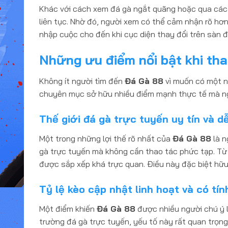
Khác với cách xem đá gà ngắt quãng hoặc qua các
liên tục. Nhờ đó, người xem có thể cảm nhận rõ hơn
nhập cuộc cho đến khi cục diện thay đổi trên sàn đ
Những ưu điểm nổi bật khi th
Không ít người tìm đến
Đá Gà 88
vì muốn có một n
chuyên mục sở hữu nhiều điểm mạnh thực tế mà ngư
Thế giới đá gà trực tuyến uy tín và d
Một trong những lợi thế rõ nhất của
Đá Gà 88
là n
gà trực tuyến mà không cần thao tác phức tạp. Từ g
được sắp xếp khá trực quan. Điều này đặc biệt hữu íc
Tỷ lệ kèo cập nhật linh hoạt và có tí
Một điểm khiến
Đá Gà 88
được nhiều người chú ý l
trường đá gà trực tuyến, yếu tố này rất quan trọng 