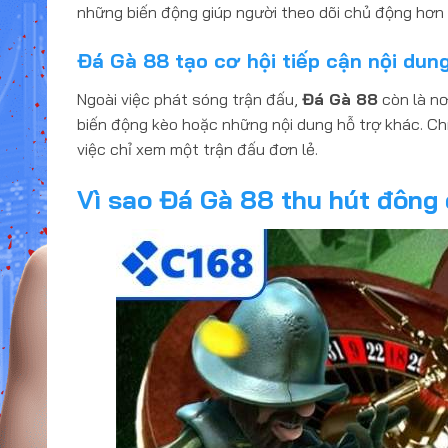
những biến động giúp người theo dõi chủ động hơn t
Đá Gà 88 tạo cơ hội tiếp cận nội du
Ngoài việc phát sóng trận đấu,
Đá Gà 88
còn là nơ
biến động kèo hoặc những nội dung hỗ trợ khác. Chí
việc chỉ xem một trận đấu đơn lẻ.
Vì sao Đá Gà 88 thu hút đông