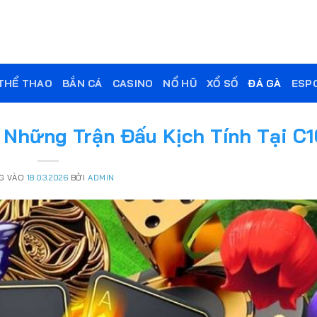
THỂ THAO
BẮN CÁ
CASINO
NỔ HŨ
XỔ SỐ
ĐÁ GÀ
ESP
 Những Trận Đấu Kịch Tính Tại C
G VÀO
18.03.2026
BỞI
ADMIN