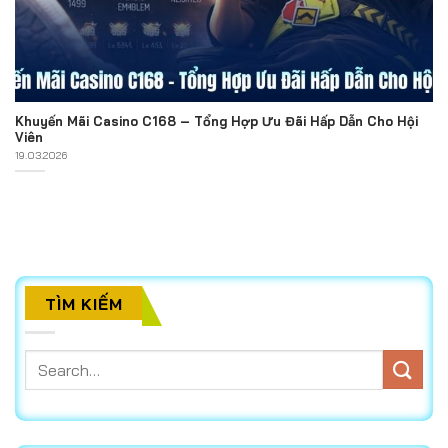
Khuyến Mãi Casino C168 – Tổng Hợp Ưu Đãi Hấp Dẫn Cho Hội
Viên
19.03.2026
TÌM KIẾM