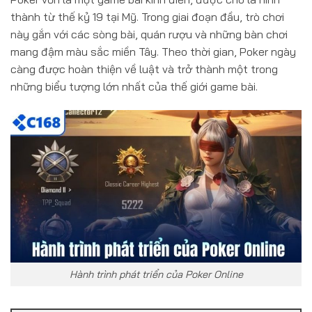
thành từ thế kỷ 19 tại Mỹ. Trong giai đoạn đầu, trò chơi
này gắn với các sòng bài, quán rượu và những bàn chơi
mang đậm màu sắc miền Tây. Theo thời gian, Poker ngày
càng được hoàn thiện về luật và trở thành một trong
những biểu tượng lớn nhất của thế giới game bài.
Hành trình phát triển của Poker Online