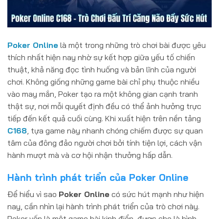
Poker Online
là một trong những trò chơi bài được yêu
thích nhất hiện nay nhờ sự kết hợp giữa yếu tố chiến
thuật, khả năng đọc tình huống và bản lĩnh của người
chơi. Không giống những game bài chỉ phụ thuộc nhiều
vào may mắn, Poker tạo ra một không gian cạnh tranh
thật sự, nơi mỗi quyết định đều có thể ảnh hưởng trực
tiếp đến kết quả cuối cùng. Khi xuất hiện trên nền tảng
C168
, tựa game này nhanh chóng chiếm được sự quan
tâm của đông đảo người chơi bởi tính tiện lợi, cách vận
hành mượt mà và cơ hội nhận thưởng hấp dẫn.
Hành trình phát triển của Poker Online
Để hiểu vì sao
Poker Online
có sức hút mạnh như hiện
nay, cần nhìn lại hành trình phát triển của trò chơi này.
Poker vốn là một game bài kinh điển, được cho là hình