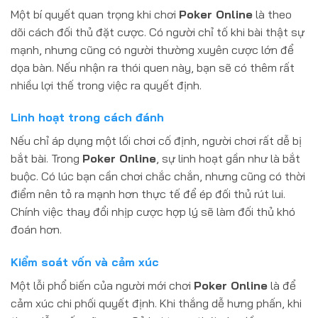
Một bí quyết quan trọng khi chơi
Poker Online
là theo
dõi cách đối thủ đặt cược. Có người chỉ tố khi bài thật sự
mạnh, nhưng cũng có người thường xuyên cược lớn để
dọa bàn. Nếu nhận ra thói quen này, bạn sẽ có thêm rất
nhiều lợi thế trong việc ra quyết định.
Linh hoạt trong cách đánh
Nếu chỉ áp dụng một lối chơi cố định, người chơi rất dễ bị
bắt bài. Trong
Poker Online
, sự linh hoạt gần như là bắt
buộc. Có lúc bạn cần chơi chắc chắn, nhưng cũng có thời
điểm nên tỏ ra mạnh hơn thực tế để ép đối thủ rút lui.
Chính việc thay đổi nhịp cược hợp lý sẽ làm đối thủ khó
đoán hơn.
Kiểm soát vốn và cảm xúc
Một lỗi phổ biến của người mới chơi
Poker Online
là để
cảm xúc chi phối quyết định. Khi thắng dễ hưng phấn, khi