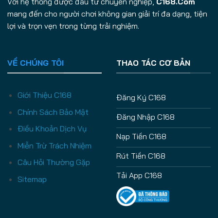
Với hệ thống được đầu tư chuyên nghiệp,
C168.Com
mang đến cho người chơi không gian giải trí đa dạng, tiện
lợi và trọn vẹn trong từng trải nghiệm.
VỀ CHÚNG TÔI
THAO TÁC CƠ BẢN
Giới Thiệu C168
Đăng Ký C168
Chính Sách Bảo Mật
Đăng Nhập C168
Điều Khoản Dịch Vụ
Nạp Tiền C168
Miễn Trừ Trách Nhiệm
Rút Tiền C168
Câu Hỏi Thường Gặp
Tải App C168
Sitemap