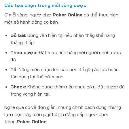
Các lựa chọn trong mỗi vòng cược
Ở mỗi vòng, người chơi
Poker Online
có thể thực hiện
một số hành động cơ bản:
Bỏ bài:
Dừng ván hiện tại nếu nhận thấy khả năng
thắng thấp.
Theo cược:
Đặt mức tiền bằng với người chơi trước
đó.
Tố:
Nâng mức cược lên cao hơn để gây áp lực hoặc
tận dụng lợi thế bài mạnh.
Check:
Không cược thêm nếu chưa có ai đặt trước đó
trong vòng hiện tại.
Nghe qua có vẻ đơn giản, nhưng chính cách dùng những
lựa chọn này mới quyết định đẳng cấp người chơi
trong
Poker Online
.