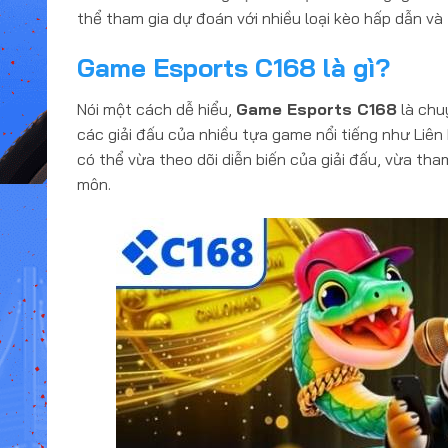
thể tham gia dự đoán với nhiều loại kèo hấp dẫn và
Game Esports C168 là gì?
Nói một cách dễ hiểu,
Game Esports C168
là chu
các giải đấu của nhiều tựa game nổi tiếng như Liên
có thể vừa theo dõi diễn biến của giải đấu, vừa th
môn.