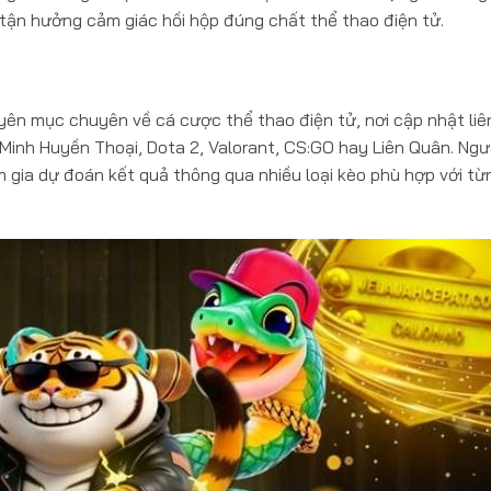
 tận hưởng cảm giác hồi hộp đúng chất thể thao điện tử.
yên mục chuyên về cá cược thể thao điện tử, nơi cập nhật liê
 Minh Huyền Thoại, Dota 2, Valorant, CS:GO hay Liên Quân. Ng
am gia dự đoán kết quả thông qua nhiều loại kèo phù hợp với từ