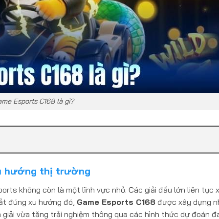
me Esports C168 là gì?
u hướng thị trường
ts không còn là một lĩnh vực nhỏ. Các giải đấu lớn liên tục 
 Bắt đúng xu hướng đó,
Game Esports C168
được xây dựng n
iải vừa tăng trải nghiệm thông qua các hình thức dự đoán đ