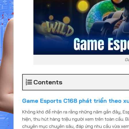
Ga
Contents
Game Esports C168 phát triển theo x
Không khó để nhận ra rằng những năm gần đây, Espor
hiện, thu hút hàng triệu người xem trên toàn cầu.
chuyên mục chuyên sâu, đáp ứng nhu cầu vừa xem g