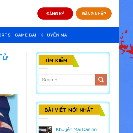
ĐĂNG KÝ
ĐĂNG NHẬP
ORTS
GAME BÀI
KHUYẾN MÃI
Tử
TÌM KIẾM
BÀI VIẾT MỚI NHẤT
Khuyến Mãi Casino