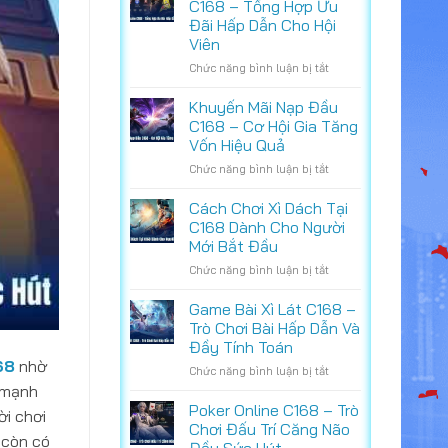
C168 – Tổng Hợp Ưu
Đãi Hấp Dẫn Cho Hội
Viên
ở
Chức năng bình luận bị tắt
Khuyến
Mãi
Khuyến Mãi Nạp Đầu
Casino
C168 – Cơ Hội Gia Tăng
C168
Vốn Hiệu Quả
–
ở
Chức năng bình luận bị tắt
Tổng
Khuyến
Hợp
Mãi
Ưu
Cách Chơi Xì Dách Tại
Nạp
Đãi
C168 Dành Cho Người
Đầu
Hấp
Mới Bắt Đầu
C168
Dẫn
ở
Chức năng bình luận bị tắt
–
Cho
Cách
Cơ
Hội
Chơi
Hội
Viên
Game Bài Xì Lát C168 –
Xì
Gia
Trò Chơi Bài Hấp Dẫn Và
Dách
Tăng
Đầy Tính Toán
Tại
Vốn
68
nhờ
ở
Chức năng bình luận bị tắt
C168
Hiệu
Game
ổ mạnh
Dành
Quả
Bài
Cho
Poker Online C168 – Trò
ời chơi
Xì
Người
Chơi Đấu Trí Căng Não
 còn có
Lát
Mới
Đầy Sức Hút